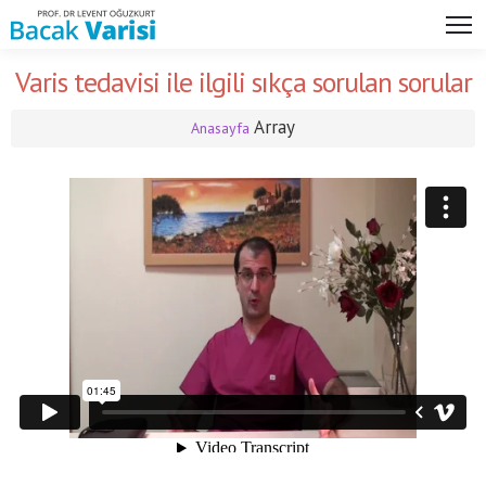
Varis tedavisi ile ilgili sıkça sorulan sorular
Array
Anasayfa