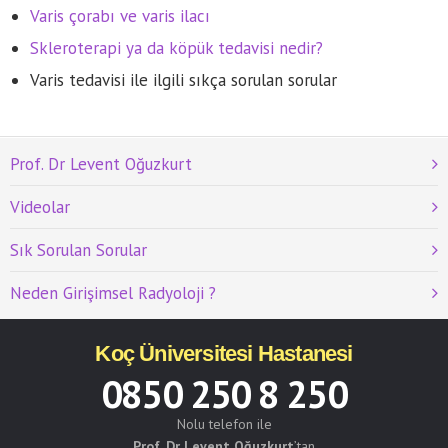
Varis çorabı ve varis ilacı
Skleroterapi ya da köpük tedavisi nedir?
Varis tedavisi ile ilgili sıkça sorulan sorular
Prof. Dr Levent Oğuzkurt
Videolar
Sık Sorulan Sorular
Neden Girişimsel Radyoloji ?
Koç Üniversitesi Hastanesi
0850 250 8 250
Nolu telefon ile
Prof. Dr Levent Oğuzkurt
’tan