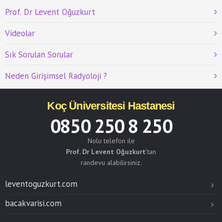
Prof. Dr Levent Oğuzkurt
Videolar
Sık Sorulan Sorular
Neden Girişimsel Radyoloji ?
Koç Üniversitesi Hastanesi
0850 250 8 250
Nolu telefon ile
Prof. Dr Levent Oğuzkurt
’tan
randevu alabilirsiniz.
leventoguzkurt.com
bacakvarisi.com